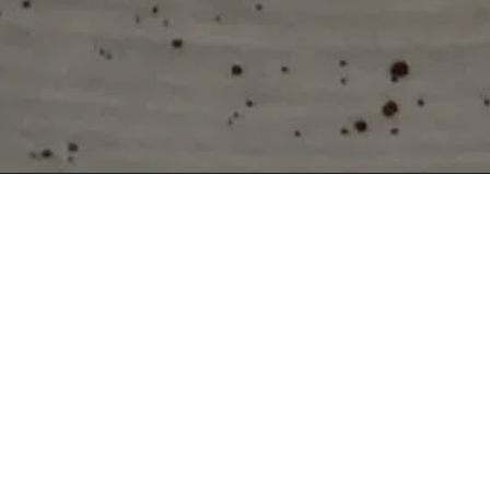
Tunnelmallinen
Turun satamassa
*